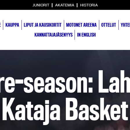
|
|
JUNIORIT
AKATEMIA
HISTORIA
E
KAUPPA
LIPUT JA KAUSIKORTIT
MOTONET AREENA
OTTELUT
YHTE
KANNATTAJAJÄSENYYS
IN ENGLISH
e-season: Lah
– Kataja Baske