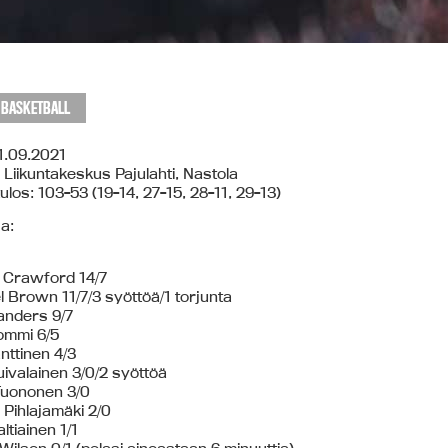
I BASKETBALL
21.09.2021
 Liikuntakeskus Pajulahti, Nastola
los: 103-53 (19-14, 27-15, 28-11, 29-13)
ja:
 Crawford 14/7
 Brown 11/7/3 syöttöä/1 torjunta
anders 9/7
ommi 6/5
nttinen 4/3
uivalainen 3/0/2 syöttöä
Tuononen 3/0
i Pihlajamäki 2/0
ltiainen 1/1