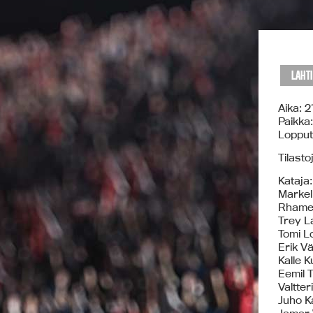
LAHT
Aika: 
Paikka:
Lopputu
Tilasto
Kataja:
Markel
Rhamel
Trey L
Tomi L
Erik Vä
Kalle K
Eemil 
Valtter
Juho Ka