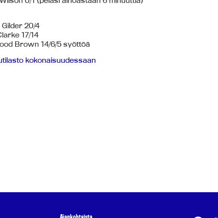
ilson 0/1 (pelasi ainoastaan 6 minuuttia)
Gilder 20/4
larke 17/14
od Brown 14/6/5 syöttöä
lutilasto kokonaisuudessaan
Ajankohtaista