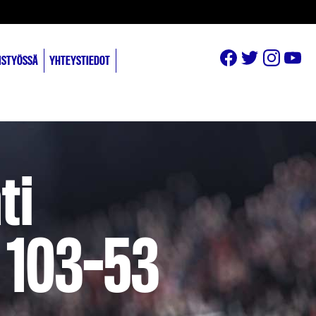
ISTYÖSSÄ
YHTEYSTIEDOT
ti
t 103-53