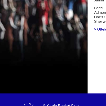
Jamar W
Lahti:
Admon 
Chris C
Sherwo
> Otte
© Kataja Basket Club