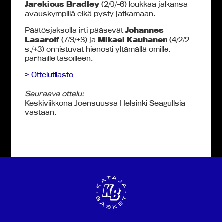
Jarekious Bradley
(2/0/-6) loukkaa jalkansa
avauskympillä eikä pysty jatkamaan.
Päätösjaksolla irti pääsevät
Johannes
Lasaroff
(7/3/+3) ja
Mikael Kauhanen
(4/2/2
s./+3) onnistuvat hienosti yltämällä omille,
parhaille tasoilleen.
> Ottelutilasto
Seuraava ottelu:
Keskiviikkona Joensuussa Helsinki Seagullsia
vastaan.