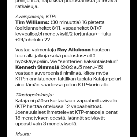
pelinjohtoa, napakkaa puolustamista ja teräviä
ratkaisuja.
Avainpelaaja, KTP:
Tim Williams:
(30 minuuttia) 16 pistettä
(pelitilanneheitot 8/11, vapaaheitot 0/1)/7
levypalloa/ei menetyksiä/2 torjuntaa/+- -luku
+24/teholuku 22
Vastaa valmentaja
Ray Ailuksen
huutoon
tuomalla jalkoja sekä puolustus- että
hyökkäyspeliin. Vie ”sentterien kaksintaistelun”
Kenneth Simmsiä
(2/8/2 s./5 men./-15)
vastaan suvereenisti nimiinsä, kiitos myös
KTP:n onnistuneen taktiikan tuplata Kataja-peluri
aina tämän saadessa pallon KTP-korin alle.
Tilastopoimintoja:
Kataja ei pääse kertaakaan vapaaheittoviivalle
(KTP heittää ottelussa 12 vapaaheittoa).
Joensuulaiset ihmettelevät KTP-träppejä peräti
18 menetyksen edestä, isännät selviävät
upeasti vain 3 menetyksellä.
Muuta: