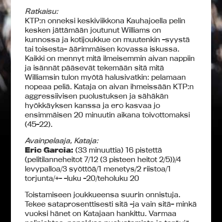
Ratkaisu:
KTP:n onneksi keskiviikkona Kauhajoella pelin
kesken jättämään joutunut Williams on
kunnossa ja kotijoukkue on muutenkin -syystä
tai toisesta- äärimmäisen kovassa iskussa.
Kaikki on mennyt mitä ilmeisemmin aivan nappiin
ja isännät pääsevät tekemään sitä mitä
Williamsin tulon myötä halusivatkin: pelamaan
nopeaa peliä. Kataja on aivan ihmeissään KTP:n
aggressiivisen puolustuksen ja sähäkän
hyökkäyksen kanssa ja ero kasvaa jo
ensimmäisen 20 minuutin aikana toivottomaksi
(45-22).
Avainpelaaja, Kataja:
Eric Garcia:
(33 minuuttia) 16 pistettä
(pelitilanneheitot 7/12 (3 pisteen heitot 2/5))/4
levypalloa/3 syöttöä/1 menetys/2 riistoa/1
torjunta/+- -luku -20/teholuku 20
Toistamiseen joukkueensa suurin onnistuja.
Tekee sataprosenttisesti sitä -ja vain sitä- minkä
vuoksi hänet on Katajaan hankittu. Varmaa