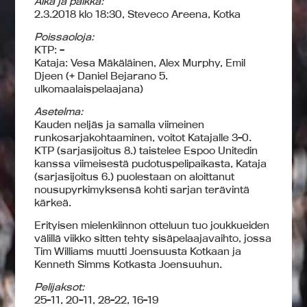
Aika ja paikka:
2.3.2018 klo 18:30, Steveco Areena, Kotka
Poissaoloja:
KTP: –
Kataja: Vesa Mäkäläinen, Alex Murphy, Emil
Djeen (+ Daniel Bejarano 5.
ulkomaalaispelaajana)
Asetelma:
Kauden neljäs ja samalla viimeinen
runkosarjakohtaaminen, voitot Katajalle 3-0.
KTP (sarjasijoitus 8.) taistelee Espoo Unitedin
kanssa viimeisestä pudotuspelipaikasta, Kataja
(sarjasijoitus 6.) puolestaan on aloittanut
nousupyrkimyksensä kohti sarjan terävintä
kärkeä.
Erityisen mielenkiinnon otteluun tuo joukkueiden
välillä viikko sitten tehty sisäpelaajavaihto, jossa
Tim Williams muutti Joensuusta Kotkaan ja
Kenneth Simms Kotkasta Joensuuhun.
Pelijaksot:
25-11, 20-11, 28-22, 16-19