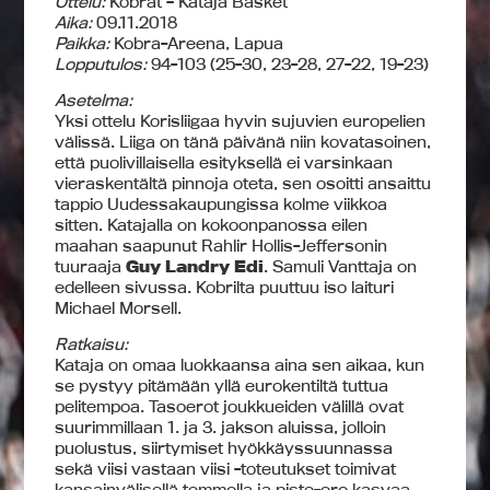
Ottelu:
Kobrat – Kataja Basket
Aika:
09.11.2018
Paikka:
Kobra-Areena, Lapua
Lopputulos:
94-103 (25-30, 23-28, 27-22, 19-23)
Asetelma:
Yksi ottelu Korisliigaa hyvin sujuvien europelien
välissä. Liiga on tänä päivänä niin kovatasoinen,
että puolivillaisella esityksellä ei varsinkaan
vieraskentältä pinnoja oteta, sen osoitti ansaittu
tappio Uudessakaupungissa kolme viikkoa
sitten. Katajalla on kokoonpanossa eilen
maahan saapunut Rahlir Hollis-Jeffersonin
tuuraaja
Guy Landry Edi
. Samuli Vanttaja on
edelleen sivussa. Kobrilta puuttuu iso laituri
Michael Morsell.
Ratkaisu:
Kataja on omaa luokkaansa aina sen aikaa, kun
se pystyy pitämään yllä eurokentiltä tuttua
pelitempoa. Tasoerot joukkueiden välillä ovat
suurimmillaan 1. ja 3. jakson aluissa, jolloin
puolustus, siirtymiset hyökkäyssuunnassa
sekä viisi vastaan viisi -toteutukset toimivat
kansainvälisellä temmolla ja piste-ero kasvaa.