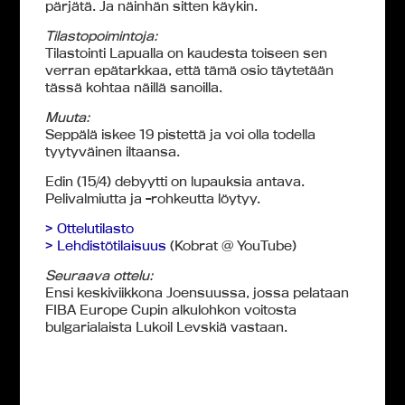
pärjätä. Ja näinhän sitten käykin.
Tilastopoimintoja:
Tilastointi Lapualla on kaudesta toiseen sen
verran epätarkkaa, että tämä osio täytetään
tässä kohtaa näillä sanoilla.
Muuta:
Seppälä iskee 19 pistettä ja voi olla todella
tyytyväinen iltaansa.
Edin (15/4) debyytti on lupauksia antava.
Pelivalmiutta ja -rohkeutta löytyy.
> Ottelutilasto
> Lehdistötilaisuus
(Kobrat @ YouTube)
Seuraava ottelu:
Ensi keskiviikkona Joensuussa, jossa pelataan
FIBA Europe Cupin alkulohkon voitosta
bulgarialaista Lukoil Levskiä vastaan.