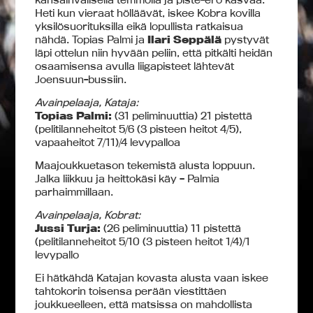
Heti kun vieraat hölläävät, iskee Kobra kovilla
yksilösuorituksilla eikä lopullista ratkaisua
nähdä. Topias Palmi ja
Ilari Seppälä
pystyvät
läpi ottelun niin hyvään peliin, että pitkälti heidän
osaamisensa avulla liigapisteet lähtevät
Joensuun-bussiin.
Avainpelaaja, Kataja:
Topias Palmi:
(31 peliminuuttia) 21 pistettä
(pelitilanneheitot 5/6 (3 pisteen heitot 4/5),
vapaaheitot 7/11)/4 levypalloa
Maajoukkuetason tekemistä alusta loppuun.
Jalka liikkuu ja heittokäsi käy – Palmia
parhaimmillaan.
Avainpelaaja, Kobrat:
Jussi Turja:
(26 peliminuuttia) 11 pistettä
(pelitilanneheitot 5/10 (3 pisteen heitot 1/4)/1
levypallo
Ei hätkähdä Katajan kovasta alusta vaan iskee
tahtokorin toisensa perään viestittäen
joukkueelleen, että matsissa on mahdollista