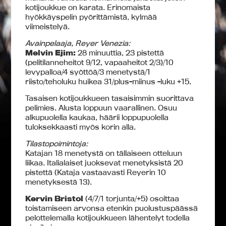
kotijoukkue on karata. Erinomaista
hyökkäyspelin pyörittämistä, kylmää
viimeistelyä.
Avainpelaaja, Reyer Venezia:
Melvin Ejim:
28 minuuttia, 23 pistettä
(pelitilanneheitot 9/12, vapaaheitot 2/3)/10
levypalloa/4 syöttöä/3 menetystä/1
riisto/teholuku huikea 31/plus-miinus -luku +15.
Tasaisen kotijoukkueen tasaisimmin suorittava
pelimies. Alusta loppuun vaarallinen. Osuu
alkupuolella kaukaa, häärii loppupuolella
tuloksekkaasti myös korin alla.
Tilastopoimintoja:
Katajan 18 menetystä on tällaiseen otteluun
liikaa. Italialaiset juoksevat menetyksistä 20
pistettä (Kataja vastaavasti Reyerin 10
menetyksestä 13).
Kervin Bristol
(4/7/1 torjunta/+5) osoittaa
toistamiseen arvonsa etenkin puolustuspäässä
pelottelemalla kotijoukkueen lähentelyt todella