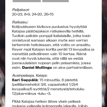
Pelijaksot:
20-23, 8-9, 24-20, 26-15
Ratkaisu:
Kotijoukkueen kivikova puolustus hyydyttää
Katajaa päätösjakson ratkaisevilla hetkillä.
Tuolloin pallokin pomppii italialaisille, jotka tosin
onnistuvat samaan aikaan myös sen verran
tarkemmin heitoissaan, että voitto on ansaittu.
Reyer repii Katajan korilta peräti 13 levypalloa ja
menettää pelivälineen vain 10 kertaa. Nämä
ovat niin hyviä lukemia, että niillä se estää
joensuulaisten nopean pelin pelaamista, jossa
esim.
Daniel Mullings
on aina parhaimmillaan.
Avainpelaaja, Kataja:
Ilari Seppälä:
15 minuuttia, 8 pistettä
(pelitilanneheitot 3/6, vapaaheitot 1/2)/4
levypalloa/6 syöttöä/2 menetystä/teholuku
12/plus-miinus -luku -3.
Pitää Katajaa hetken lähes yksin pelissä
mukana vaikealla kolmannella jaksolla, jolloin