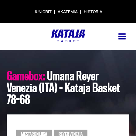
|
|
JUNIORIT
AKATEMIA
HISTORIA
Gamebox:
Umana Reyer
Venezia (ITA) – Kataja Basket
78-68
MESTARIEN LIIGA
REYER VENEZIA