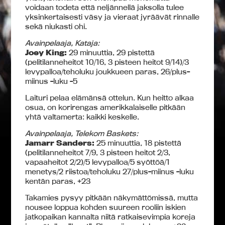
voidaan todeta että neljännellä jaksolla tulee
yksinkertaisesti väsy ja vieraat jyräävät rinnalle
sekä niukasti ohi.
Avainpelaaja, Kataja:
Joey King:
29 minuuttia, 29 pistettä
(pelitilanneheitot 10/16, 3 pisteen heitot 9/14)/3
levypalloa/teholuku joukkueen paras, 26/plus-
miinus -luku -5
Laituri pelaa elämänsä ottelun. Kun heitto alkaa
osua, on korirengas amerikkalaiselle pitkään
yhtä valtamerta: kaikki keskelle.
Avainpelaaja, Telekom Baskets:
Jamarr Sanders:
25 minuuttia, 18 pistettä
(pelitilanneheitot 7/9, 3 pisteen heitot 2/3,
vapaaheitot 2/2)/5 levypalloa/5 syöttöä/1
menetys/2 riistoa/teholuku 27/plus-miinus -luku
kentän paras, +23
Takamies pysyy pitkään näkymättömissä, mutta
nousee loppua kohden suureen rooliin iskien
jatkopaikan kannalta niitä ratkaisevimpia koreja