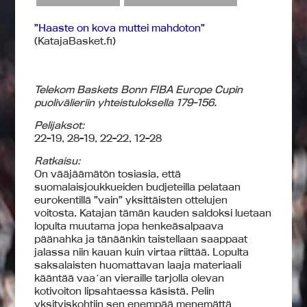
”Haaste on kova muttei mahdoton”
(KatajaBasket.fi)
Telekom Baskets Bonn FIBA Europe Cupin
puolivälieriin yhteistuloksella 179-156.
Pelijaksot:
22-19, 28-19, 22-22, 12-28
Ratkaisu:
On vääjäämätön tosiasia, että
suomalaisjoukkueiden budjeteilla pelataan
eurokentillä ”vain” yksittäisten ottelujen
voitosta. Katajan tämän kauden saldoksi luetaan
lopulta muutama jopa henkeäsalpaava
päänahka ja tänäänkin taistellaan saappaat
jalassa niin kauan kuin virtaa riittää. Lopulta
saksalaisten huomattavan laaja materiaali
kääntää vaa´an vieraille tarjolla olevan
kotivoiton lipsahtaessa käsistä. Pelin
yksityiskohtiin sen enempää menemättä