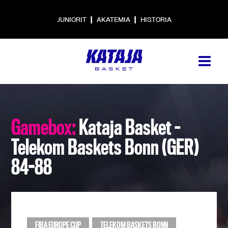
|
|
JUNIORIT
AKATEMIA
HISTORIA
Gamebox:
Kataja Basket –
Telekom Baskets Bonn (GER)
84-88
FIBA EUROPE CUP
TELEKOM BASKETS BONN