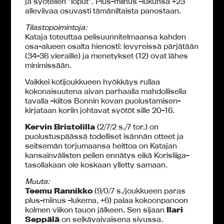
ja syötellen ”loput”. Plus-miinus -lukunsa +23
alleviivaa osuvasti tämäniltaista panostaan.
Tilastopoimintoja:
Kataja toteuttaa pelisuunnitelmaansa kahden
osa-alueen osalta hienosti: levyreissä pärjätään
(34-36 vieraille) ja menetykset (12) ovat lähes
minimissään.
Vaikkei kotijoukkueen hyökkäys rullaa
kokonaisuutena aivan parhaalla mahdollisella
tavalla -kiitos Bonnin kovan puolustamisen-
kirjataan koriin johtavat syötöt sille 20-16.
Kervin Bristolilla
(2/7/2 s./7 tor.) on
puolustuspäässä todelliset isännän otteet ja
seitsemän torjumaansa heittoa on Katajan
kansainvälisten pelien ennätys eikä Korisliiga-
tasollakaan ole koskaan ylletty samaan.
Muuta:
Teemu Rannikko
(9/0/7 s./joukkueen paras
plus-miinus -lukema, +6) palaa kokoonpanoon
kolmen viikon tauon jälkeen. Sen sijaan
Ilari
Seppälä
on selkävaivaisena sivussa.