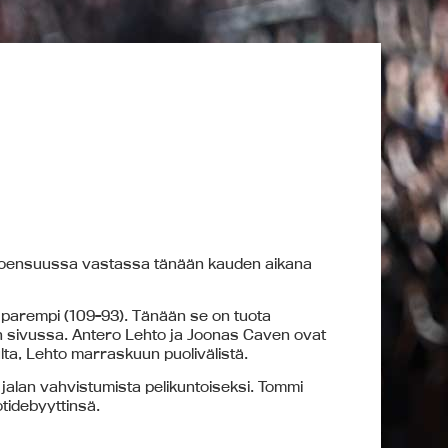
le. Joensuussa vastassa tänään kauden aikana
ti parempi (109-93). Tänään se on tuota
on sivussa. Antero Lehto ja Joonas Caven ovat
ulta, Lehto marraskuun puolivälistä.
n jalan vahvistumista pelikuntoiseksi. Tommi
tidebyyttinsä.