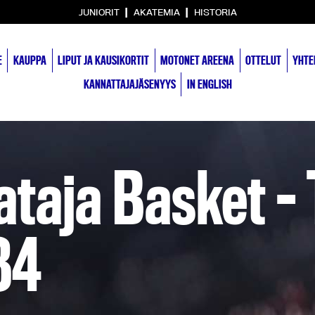
|
|
JUNIORIT
AKATEMIA
HISTORIA
E
KAUPPA
LIPUT JA KAUSIKORTIT
MOTONET AREENA
OTTELUT
YHTE
KANNATTAJAJÄSENYYS
IN ENGLISH
taja Basket –
84