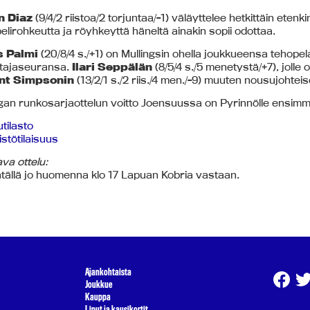
n Diaz
(9/4/2 riistoa/2 torjuntaa/-1) väläyttelee hetkittäin etenk
elirohkeutta ja röyhkeyttä häneltä ainakin sopii odottaa.
s Palmi
(20/8/4 s./+1) on Mullingsin ohella joukkueensa tehope
tajaseuransa.
Ilari Seppälän
(8/5/4 s./5 menetystä/+7), jolle
nt Simpsonin
(13/2/1 s./2 riis./4 men./-9) muuten nousujoht
iigan runkosarjaottelun voitto Joensuussa on Pyrinnölle ensimm
utilasto
stötilaisuus
va ottelu:
ntällä jo huomenna klo 17 Lapuan Kobria vastaan.
Ajankohtaista
Joukkue
Kauppa
Liput ja kausikortit