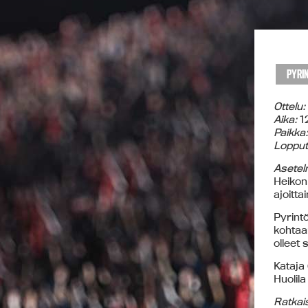
PYRI
Ottelu:
Aika:
12
Paikka:
Lopput
Asetel
Heikon 
ajoitta
Pyrintö
kohtaa
olleet 
Kataja 
Huolila
Ratkai