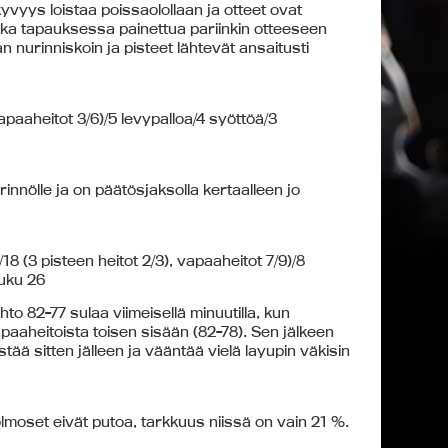
yvyys loistaa poissaolollaan ja otteet ovat
ka tapauksessa painettua pariinkin otteeseen
 nurinniskoin ja pisteet lähtevät ansaitusti
 vapaaheitot 3/6)/5 levypalloa/4 syöttöä/3
innölle ja on päätösjaksolla kertaalleen jo
/18 (3 pisteen heitot 2/3), vapaaheitot 7/9)/8
luku 26
hto 82-77 sulaa viimeisellä minuutilla, kun
vapaaheitoista toisen sisään (82-78). Sen jälkeen
ää sitten jälleen ja vääntää vielä layupin väkisin
olmoset eivät putoa, tarkkuus niissä on vain 21 %.