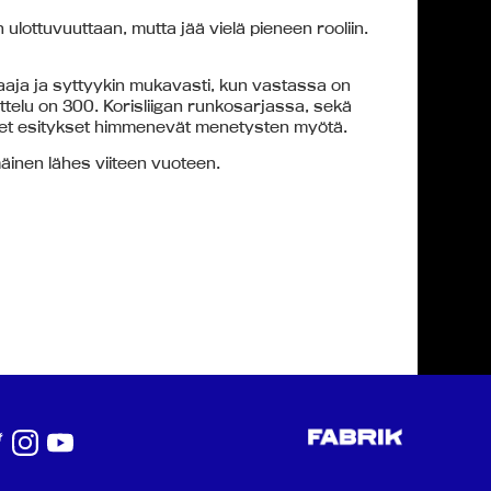
in ulottuvuuttaan, mutta jää vielä pieneen rooliin.
laaja ja syttyykin mukavasti, kun vastassa on
 ottelu on 300. Korisliigan runkosarjassa, sekä
eiset esitykset himmenevät menetysten myötä.
äinen lähes viiteen vuoteen.