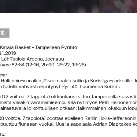
NTÖ
Kataja Basket – Tampereen Pyrintö
.1.2019
LähiTapiola Areena, Joensuu
ulos:
82-84 (12-16, 25-20, 26-22, 19-26)
ma:
Hollannin-vierailun jälkeen paluu kotiin ja Korisliiga-parketil
in todella vahvasti esiintynyt Pyrintö, huomenna Kobrat.
 (12 voittoa, 7 tappiota) oli kuukausi sitten Tampereella selväs
mista vieläkin varamiehisempi, sillä nyt myös Petri Heinonen 
sairastuvalla jo kohtuullisen pitkään; jälkimmäinen lokakuun lop
(8 voittoa, 7 tappiota) odottaa edelleen Rahlir Hollis-Jeffersoni
 puuttuu flunssan vuoksi. Uusi sisäpelaaja Adrian Diaz tekee ko
su: