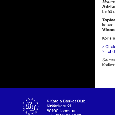
Muuta:
Adria
Lisää p
Topia
kasvat
Vince
Korisl
> Ottel
> Lehdi
Seuraa
Kotike
© Kataja Basket Club
Kirkkokatu 21
80100 Joensuu