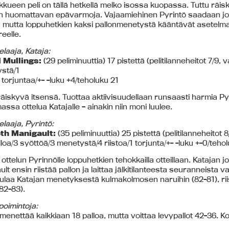
kkueen peli on tällä hetkellä melko isossa kuopassa. Tuttu räisk
ain huomattavan epävarmoja. Vajaamiehinen Pyrintö saadaan jo
, mutta loppuhetkien kaksi pallonmenetystä kääntävät asetelman
eelle.
laaja, Kataja:
 Mullings:
(29 peliminuuttia) 17 pistettä (pelitilanneheitot 7/9,
stä/1
2 torjuntaa/+- -luku +4/teholuku 21
räiskyvä itsensä. Tuottaa aktiivisuudellaan runsaasti harmia Pyr
assa ottelua Katajalle – ainakin niin moni luulee.
laaja, Pyrintö:
th Manigault:
(35 peliminuuttia) 25 pistettä (pelitilanneheitot 8
loa/3 syöttöä/3 menetystä/4 riistoa/1 torjunta/+- -luku +-0/teho
 ottelun Pyrinnölle loppuhetkien tehokkailla otteillaan. Katajan jo
lt ensin riistää pallon ja laittaa jälkitilanteesta seuranneista 
laa Katajan menetyksestä kulmakolmosen naruihin (82-81), riist
(82-83).
poimintoja:
menettää kaikkiaan 18 palloa, mutta voittaa levypallot 42-36. K