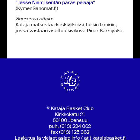
”Jesse Niemi kentän paras pelaaja”
(KymenSanomat.fi)
Seuraava ottelu:
Kataja matkustaa keskiviikoksi Turkin Izmiriin,
jossa vastaan asettuu kivikova Pinar Karsiyaka.
© Kataja Basket Club
Kirkkokatu 21
80100 Joensuu
puh. (013) 224 062
fax (013) 125 062
Laskutus ja yleiset asiat: info ( at ) katajabasket.fi