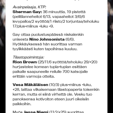
Avainpelaaja, KTP:
Sherman Gay:
36 minuuttia, 19 pistettä
(pelitilanneheitot 6/13, vapaaheitot 3/6)/6
levypalloa/2 syöttöä/1 riisto/2 torjuntaa/teholuku
17/plus-miinus -luku -9.
Gay ottaa puolustuspäässä niskalenkin
unisesta
Nino Johnsonista
(6/6).
Hyökkäyksessä hän suorittaa varman
tyylikkäästi kuten tapoihinsa kuuluu.
Tilastopoimintoja:
Rion Brown
(25/11/6 syöttöä/teholuku 29/+20)
hurjastelee komean tupla-tuplan esittäen
paikalle saapuneelle reilulle 700 katsojalle
erittäin varmoja otteita.
Vesa Mäkäläisen
(10/3) plus-miinus -luku,
+28, laittaa vilkaisemaan tilastopaperia toisenkin
kerran, mutta ei siinä virhettä ole. Vesku tuo
panoksensa kotivoiton eteen juuri oikeisiin
paikkoihin.
Myös
Jesse Niemi
(11/2/+25) suorittaa