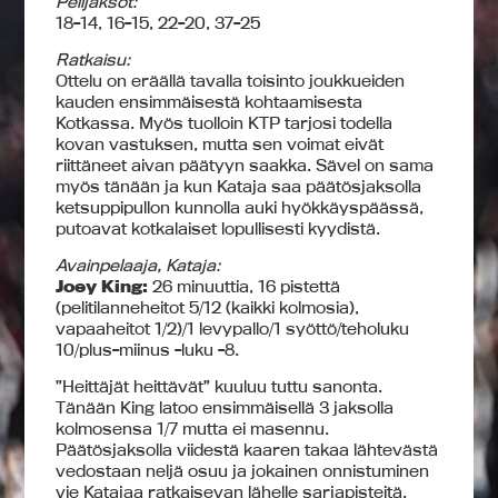
Pelijaksot:
18-14, 16-15, 22-20, 37-25
Ratkaisu:
Ottelu on eräällä tavalla toisinto joukkueiden
kauden ensimmäisestä kohtaamisesta
Kotkassa. Myös tuolloin KTP tarjosi todella
kovan vastuksen, mutta sen voimat eivät
riittäneet aivan päätyyn saakka. Sävel on sama
myös tänään ja kun Kataja saa päätösjaksolla
ketsuppipullon kunnolla auki hyökkäyspäässä,
putoavat kotkalaiset lopullisesti kyydistä.
Avainpelaaja, Kataja:
Joey King:
26 minuuttia, 16 pistettä
(pelitilanneheitot 5/12 (kaikki kolmosia),
vapaaheitot 1/2)/1 levypallo/1 syöttö/teholuku
10/plus-miinus -luku -8.
”Heittäjät heittävät” kuuluu tuttu sanonta.
Tänään King latoo ensimmäisellä 3 jaksolla
kolmosensa 1/7 mutta ei masennu.
Päätösjaksolla viidestä kaaren takaa lähtevästä
vedostaan neljä osuu ja jokainen onnistuminen
vie Katajaa ratkaisevan lähelle sarjapisteitä.