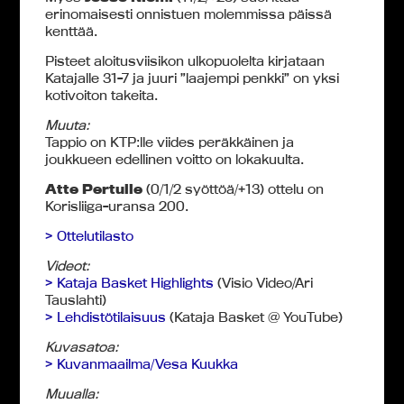
erinomaisesti onnistuen molemmissa päissä
kenttää.
Pisteet aloitusviisikon ulkopuolelta kirjataan
Katajalle 31-7 ja juuri ”laajempi penkki” on yksi
kotivoiton takeita.
Muuta:
Tappio on KTP:lle viides peräkkäinen ja
joukkueen edellinen voitto on lokakuulta.
Atte Pertulle
(0/1/2 syöttöä/+13) ottelu on
Korisliiga-uransa 200.
> Ottelutilasto
Videot:
> Kataja Basket Highlights
(Visio Video/Ari
Tauslahti)
> Lehdistötilaisuus
(Kataja Basket @ YouTube)
Kuvasatoa:
> Kuvanmaailma/Vesa Kuukka
Muualla: