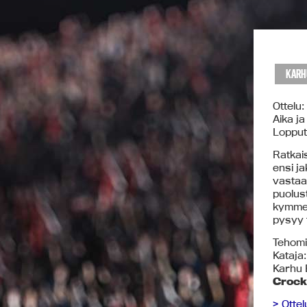
KARH
Ottelu:
Aika j
Lopputu
Ratkais
ensi j
vastaa
puolus
kymmen
pysyy t
Tehomi
Kataja
Karhu 
Crock
> Ottel