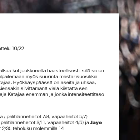
ttelu 10/22
kaa kotijoukkueelta haasteellisesti, sillä se on
ilpailemaan myös suurinta mestarisuosikkia
atajaa. Hyökkäyspäässä on aseita ja uhkaa,
nsakin siivittämänä vielä kiistatta sen
ja Katajaa enemmän ja jonka intensiteettitaso
 / pelitilanneheitot 7/8, vapaaheitot 5/7)
pelitilanneheitot 3/11, vapaaheitot 4/5) ja
Jaye
ot 2/3), teholuku molemmilla 14