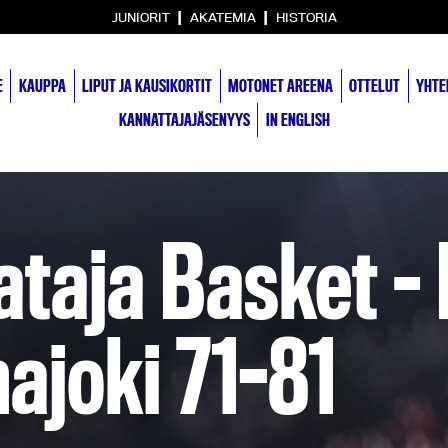
|
|
JUNIORIT
AKATEMIA
HISTORIA
E
KAUPPA
LIPUT JA KAUSIKORTIT
MOTONET AREENA
OTTELUT
YHTE
KANNATTAJAJÄSENYYS
IN ENGLISH
taja Basket –
ajoki 71-81