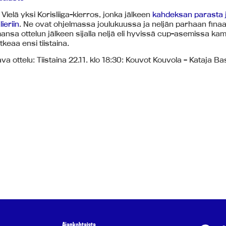
Vielä yksi Korisliiga-kierros, jonka jälkeen
kahdeksan parasta 
ieriin
. Ne ovat ohjelmassa joulukuussa ja neljän parhaan finaa
ansa ottelun jälkeen sijalla neljä eli hyvissä cup-asemissa k
tkeaa ensi tiistaina.
a ottelu: Tiistaina 22.11. klo 18:30: Kouvot Kouvola – Kataja Ba
Ajankohtaista