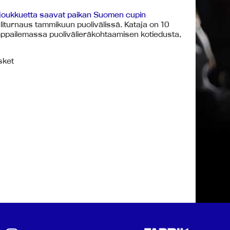
joukkuetta saavat paikan Suomen cupin
liturnaus tammikuun puolivälissä. Kataja on 10
amppailemassa puolivälieräkohtaamisen kotiedusta,
sket