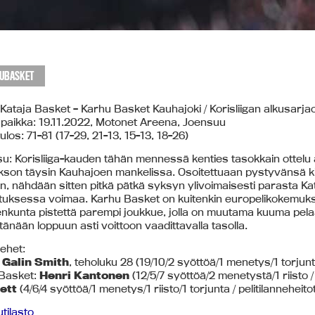
UBASKET
 Kataja Basket – Karhu Basket Kauhajoki / Korisliigan alkusarjao
a paikka: 19.11.2022, Motonet Areena, Joensuu
los: 71-81 (17-29, 21-13, 15-13, 18-26)
u: Korisliiga-kauden tähän mennessä kenties tasokkain ottelu al
akson täysin Kauhajoen mankelissa. Osoitettuaan pystyvänsä k
n, nähdään sitten pitkä pätkä syksyn ylivoimaisesti parasta K
tuksessa voimaa. Karhu Basket on kuitenkin europelikokemuksie
kunta pistettä parempi joukkue, jolla on muutama kuuma pelaa
änään loppuun asti voittoon vaadittavalla tasolla.
ehet:
:
Galin Smith
, teholuku 28 (19/10/2 syöttöä/1 menetys/1 torjunta
Basket:
Henri Kantonen
(12/5/7 syöttöä/2 menetystä/1 riisto / 
ett
(4/6/4 syöttöä/1 menetys/1 riisto/1 torjunta / pelitilanneheit
utilasto