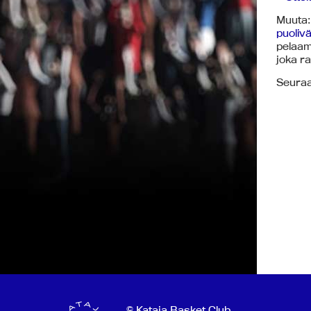
Muuta: 
puoliväl
pelaam
joka ra
Seuraav
© Kataja Basket Club