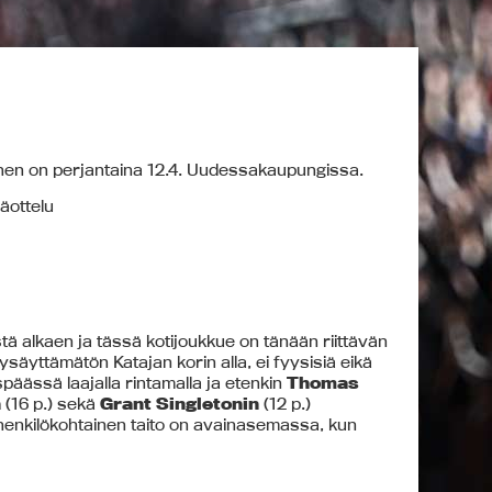
minen on perjantaina 12.4. Uudessakaupungissa.
räottelu
tä alkaen ja tässä kotijoukkue on tänään riittävän
ysäyttämätön Katajan korin alla, ei fyysisiä eikä
äässä laajalla rintamalla ja etenkin
Thomas
n
(16 p.) sekä
Grant Singletonin
(12 p.)
 henkilökohtainen taito on avainasemassa, kun