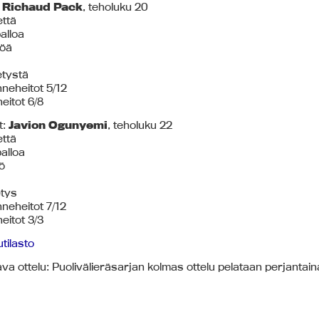
:
Richaud Pack
, teholuku 20
että
alloa
töä
tystä
anneheitot 5/12
eitot 6/8
t:
Javion Ogunyemi
, teholuku 22
että
alloa
ö
tys
anneheitot 7/12
eitot 3/3
utilasto
va ottelu: Puolivälieräsarjan kolmas ottelu pelataan perjanta