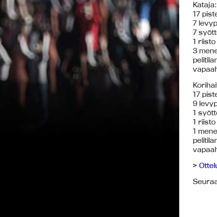
Kataja
17 pist
7 levyp
7 syöt
1 riisto
3 mene
pelitil
vapaah
Korihai
17 pist
9 levyp
1 syött
1 riisto
1 mene
pelitil
vapaah
> Ottel
Seuraa