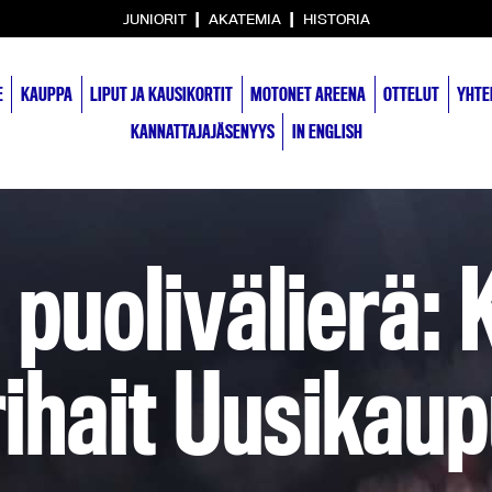
|
|
JUNIORIT
AKATEMIA
HISTORIA
E
KAUPPA
LIPUT JA KAUSIKORTIT
MOTONET AREENA
OTTELUT
YHTE
KANNATTAJAJÄSENYYS
IN ENGLISH
 puolivälierä: 
rihait Uusikau