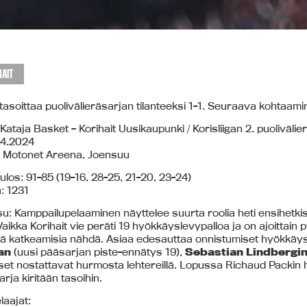
AIT
 tasoittaa puolivälieräsarjan tilanteeksi 1-1. Seuraava kohtaa
 Kataja Basket – Korihait Uusikaupunki / Korisliigan 2. puolivälie
.4.2024
: Motonet Areena, Joensuu
los: 91-85 (19-16, 28-25, 21-20, 23-24)
: 1231
u: Kamppailupelaaminen näyttelee suurta roolia heti ensihetkis
aikka Korihait vie peräti 19 hyökkäyslevypalloa ja on ajoittain p
iä katkeamisia nähdä. Asiaa edesauttaa onnistumiset hyökkäysp
an
(uusi pääsarjan piste-ennätys 19),
Sebastian Lindbergi
kset nostattavat hurmosta lehtereillä. Lopussa Richaud Packin
arja kiritään tasoihin.
laajat: