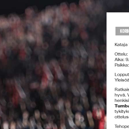
KORIH
Kataja
Ottelu:
Aika: 9
Paikka
Lopputu
Yleisöä
Ratkais
hyvä. V
henkis
Tumb
tykity
ottelus
Tehope