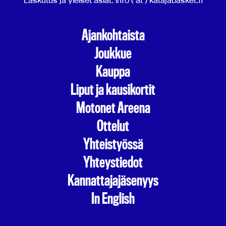
Laskutus ja yleiset asiat: info ( at ) katajabasket.fi
Ajankohtaista
Joukkue
Kauppa
Liput ja kausikortit
Motonet Areena
Ottelut
Yhteistyössä
Yhteystiedot
Kannattajajäsenyys
In English