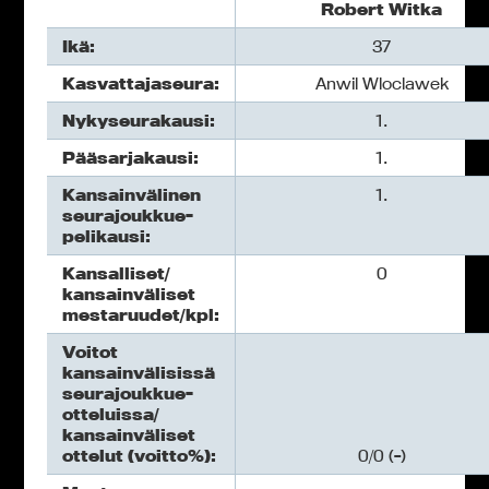
Robert Witka
Ikä:
37
Kasvattajaseura:
Anwil Wloclawek
Nykyseurakausi:
1.
Pääsarjakausi:
1.
Kansainvälinen
1.
seurajoukkue-
pelikausi:
Kansalliset/
0
kansainväliset
mestaruudet/kpl:
Voitot
kansainvälisissä
seurajoukkue-
otteluissa/
kansainväliset
ottelut (voitto%):
0/0 (-)