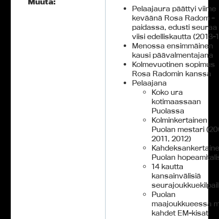
Muuta:
Pelaajaura päättyi viime
keväänä Rosa Radom -
paidassa, edusti seuraa
viisi edelliskautta (2013-
Menossa ensimmäinen
kausi päävalmentajana
Kolmevuotinen sopimus
Rosa Radomin kanssa
Pelaajana
Koko ura
kotimaassaan
Puolassa
Kolminkertainen
Puolan mestari (20
2011, 2012)
Kahdeksankertain
Puolan hopeamitalis
14 kautta
kansainvälisiä
seurajoukkuekilpail
Puolan
maajoukkueessa 
kahdet EM-kisat