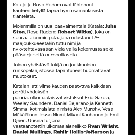
Kataja ja Rosa Radom ovat lähteneet
kauteen tietyllä tapaa hyvin samanlaisista
tilanteista.
Molemmilla on uusi päävalmentaja (Kataja:
Juha
Sten
, Rosa Radom:
Robert Witka
), joka on
seuraa aiemmin pelaajana edustanut A-
maajoukkueestakin tuttu nimi ja
nykytehtävässään vielä vailla kokemusta sekä
pääsarja- että europelitasolla.
Toinen yhdistävä tekijä on joukkueiden
runkopelaajistossa tapahtuneet huomattavat
muutokset.
Katajan jätti viime kauden päätyttyä kaikkiaan
peräti yhdeksän
peluria: ulkomaalaisvahvistukset Eric Garcia,
Wesley Saunders, Daniel Bejarano ja Kenneth
Simms, kotimaisista nimistä Alex Murphy, Vesa
Mäkäläinen Jesse Niemi, Mikael Kauhanen ja Emil
Djeen. Uusina tulijoina
vastaanotettiin ulkomaalaisnelikko
Ryan Wright
,
Daniel Mullings
,
Rahlir Hollis-Jefferson
ja