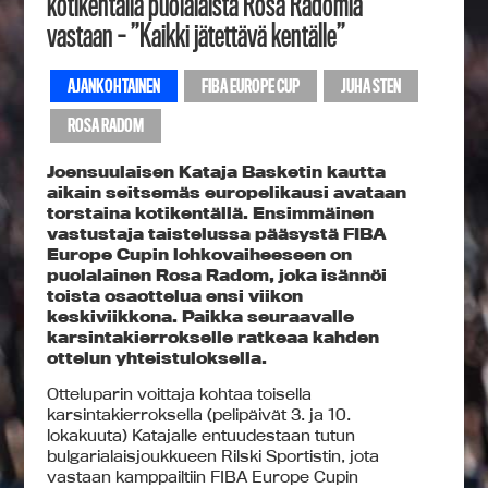
kotikentällä puolalaista Rosa Radomia
vastaan – ”Kaikki jätettävä kentälle”
AJANKOHTAINEN
FIBA EUROPE CUP
JUHA STEN
ROSA RADOM
Joensuulaisen Kataja Basketin kautta
aikain seitsemäs europelikausi avataan
torstaina kotikentällä. Ensimmäinen
vastustaja taistelussa pääsystä FIBA
Europe Cupin lohkovaiheeseen on
puolalainen Rosa Radom, joka isännöi
toista osaottelua ensi viikon
keskiviikkona. Paikka seuraavalle
karsintakierrokselle ratkeaa
kahden
ottelun
yhteistuloksella.
Otteluparin voittaja kohtaa toisella
karsintakierroksella (pelipäivät 3. ja 10.
lokakuuta) Katajalle entuudestaan tutun
bulgarialaisjoukkueen Rilski Sportistin, jota
vastaan kamppailtiin FIBA Europe Cupin