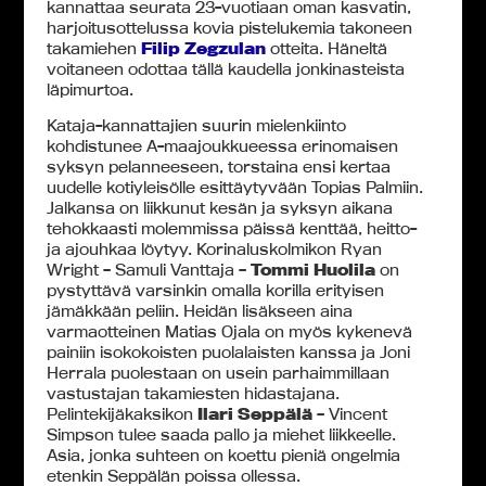
kannattaa seurata 23-vuotiaan oman kasvatin,
harjoitusottelussa kovia pistelukemia takoneen
takamiehen
Filip Zegzulan
otteita. Häneltä
voitaneen odottaa tällä kaudella jonkinasteista
läpimurtoa.
Kataja-kannattajien suurin mielenkiinto
kohdistunee A-maajoukkueessa erinomaisen
syksyn pelanneeseen, torstaina ensi kertaa
uudelle kotiyleisölle esittäytyvään Topias Palmiin.
Jalkansa on liikkunut kesän ja syksyn aikana
tehokkaasti molemmissa päissä kenttää, heitto-
ja ajouhkaa löytyy. Korinaluskolmikon Ryan
Wright – Samuli Vanttaja –
Tommi Huolila
on
pystyttävä varsinkin omalla korilla erityisen
jämäkkään peliin. Heidän lisäkseen aina
varmaotteinen Matias Ojala on myös kykenevä
painiin isokokoisten puolalaisten kanssa ja Joni
Herrala puolestaan on usein parhaimmillaan
vastustajan takamiesten hidastajana.
Pelintekijäkaksikon
Ilari Seppälä
– Vincent
Simpson tulee saada pallo ja miehet liikkeelle.
Asia, jonka suhteen on koettu pieniä ongelmia
etenkin Seppälän poissa ollessa.