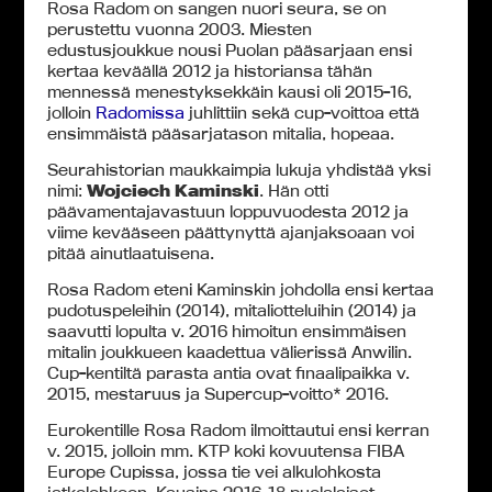
Rosa Radom on sangen nuori seura, se on
perustettu vuonna 2003. Miesten
edustusjoukkue nousi Puolan pääsarjaan ensi
kertaa keväällä 2012 ja historiansa tähän
mennessä menestyksekkäin kausi oli 2015-16,
jolloin
Radomissa
juhlittiin sekä cup-voittoa että
ensimmäistä pääsarjatason mitalia, hopeaa.
Seurahistorian maukkaimpia lukuja yhdistää yksi
nimi:
Wojciech Kaminski
. Hän otti
päävamentajavastuun loppuvuodesta 2012 ja
viime kevääseen päättynyttä ajanjaksoaan voi
pitää ainutlaatuisena.
Rosa Radom eteni Kaminskin johdolla ensi kertaa
pudotuspeleihin (2014), mitaliotteluihin (2014) ja
saavutti lopulta v. 2016 himoitun ensimmäisen
mitalin joukkueen kaadettua välierissä Anwilin.
Cup-kentiltä parasta antia ovat finaalipaikka v.
2015, mestaruus ja Supercup-voitto* 2016.
Eurokentille Rosa Radom ilmoittautui ensi kerran
v. 2015, jolloin mm. KTP koki kovuutensa FIBA
Europe Cupissa, jossa tie vei alkulohkosta