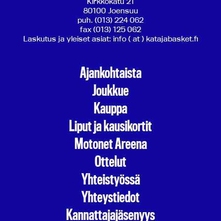
Kirkkokatu 21
80100 Joensuu
puh. (013) 224 062
fax (013) 125 062
Laskutus ja yleiset asiat: info ( at ) katajabasket.fi
Ajankohtaista
Joukkue
Kauppa
Liput ja kausikortit
Motonet Areena
Ottelut
Yhteistyössä
Yhteystiedot
Kannattajajäsenyys