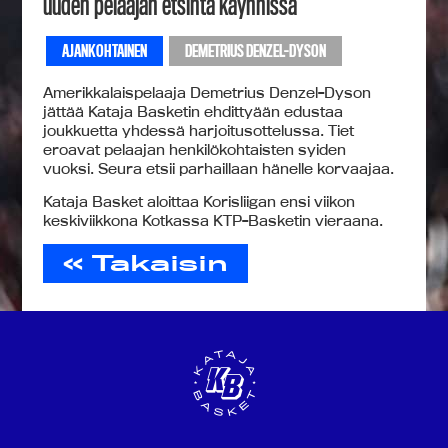
uuden pelaajan etsintä käynnissä
AJANKOHTAINEN
DEMETRIUS DENZEL-DYSON
Amerikkalaispelaaja Demetrius Denzel-Dyson
jättää Kataja Basketin ehdittyään edustaa
joukkuetta yhdessä harjoitusottelussa. Tiet
eroavat pelaajan henkilökohtaisten syiden
vuoksi. Seura etsii parhaillaan hänelle korvaajaa.
Kataja Basket aloittaa Korisliigan ensi viikon
keskiviikkona Kotkassa KTP-Basketin vieraana.
« Takaisin