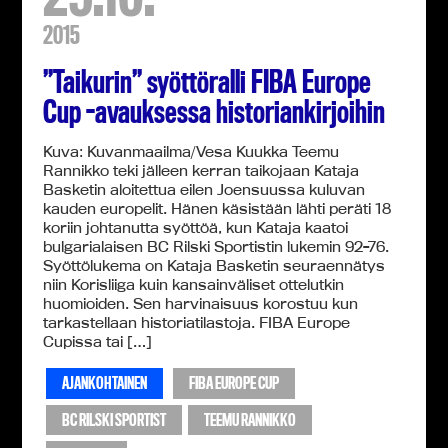
2015
”Taikurin” syöttöralli FIBA Europe
Cup -avauksessa historiankirjoihin
Kuva: Kuvanmaailma/Vesa Kuukka Teemu
Rannikko teki jälleen kerran taikojaan Kataja
Basketin aloitettua eilen Joensuussa kuluvan
kauden europelit. Hänen käsistään lähti peräti 18
koriin johtanutta syöttöä, kun Kataja kaatoi
bulgarialaisen BC Rilski Sportistin lukemin 92-76.
Syöttölukema on Kataja Basketin seuraennätys
niin Korisliiga kuin kansainväliset ottelutkin
huomioiden. Sen harvinaisuus korostuu kun
tarkastellaan historiatilastoja. FIBA Europe
Cupissa tai […]
AJANKOHTAINEN
FIBA EUROPE CUP
BC RILSKI SPORTIST
TEEMU RANNIKKO