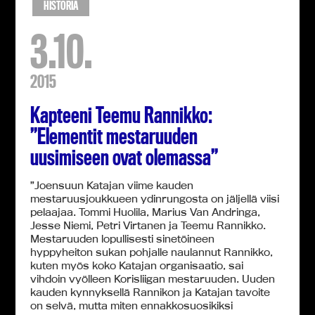
HISTORIA
3.10.
2015
Kapteeni Teemu Rannikko:
”Elementit mestaruuden
uusimiseen ovat olemassa”
”Joensuun Katajan viime kauden
mestaruusjoukkueen ydinrungosta on jäljellä viisi
pelaajaa. Tommi Huolila, Marius Van Andringa,
Jesse Niemi, Petri Virtanen ja Teemu Rannikko.
Mestaruuden lopullisesti sinetöineen
hyppyheiton sukan pohjalle naulannut Rannikko,
kuten myös koko Katajan organisaatio, sai
vihdoin vyölleen Korisliigan mestaruuden. Uuden
kauden kynnyksellä Rannikon ja Katajan tavoite
on selvä, mutta miten ennakkosuosikiksi