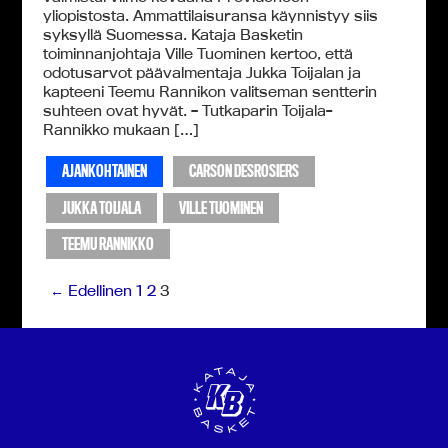
yliopistosta. Ammattilaisuransa käynnistyy siis
syksyllä Suomessa. Kataja Basketin
toiminnanjohtaja Ville Tuominen kertoo, että
odotusarvot päävalmentaja Jukka Toijalan ja
kapteeni Teemu Rannikon valitseman sentterin
suhteen ovat hyvät. – Tutkaparin Toijala-
Rannikko mukaan […]
AJANKOHTAINEN
CARSON DESROSIERS
JUKKA TOIJALA
VILLE TUOMINEN
TEEMU RANNIKKO
← Edellinen
1
2
3