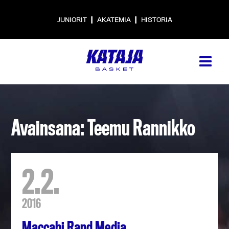
|
|
JUNIORIT
AKATEMIA
HISTORIA
Avainsana: Teemu Rannikko
2.2.
2016
Maccabi Rand Media