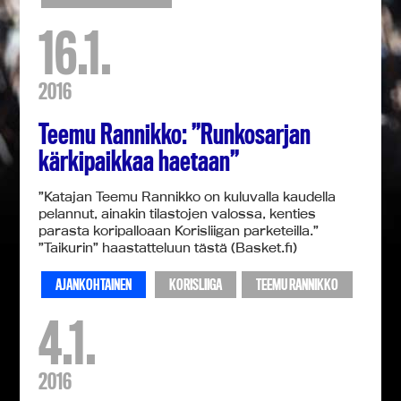
16.1.
2016
Teemu Rannikko: ”Runkosarjan
kärkipaikkaa haetaan”
”Katajan Teemu Rannikko on kuluvalla kaudella
pelannut, ainakin tilastojen valossa, kenties
parasta koripalloaan Korisliigan parketeilla.”
”Taikurin” haastatteluun tästä (Basket.fi)
AJANKOHTAINEN
KORISLIIGA
TEEMU RANNIKKO
4.1.
2016