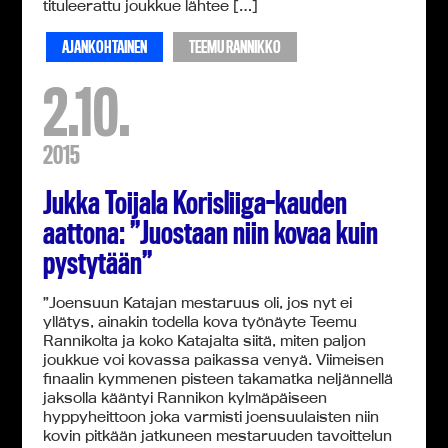
tituleerattu joukkue lähtee […]
AJANKOHTAINEN
TEEMU RANNIKKO
2.10.
2015
Jukka Toijala Korisliiga-kauden
aattona: ”Juostaan niin kovaa kuin
pystytään”
”Joensuun Katajan mestaruus oli, jos nyt ei
yllätys, ainakin todella kova työnäyte Teemu
Rannikolta ja koko Katajalta siitä, miten paljon
joukkue voi kovassa paikassa venyä. Viimeisen
finaalin kymmenen pisteen takamatka neljännellä
jaksolla kääntyi Rannikon kylmäpäiseen
hyppyheittoon joka varmisti joensuulaisten niin
kovin pitkään jatkuneen mestaruuden tavoittelun