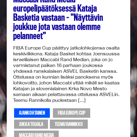
europelipäätöksessä Kataja
Basketia vastaan – ”Näyttävin
joukkue jota vastaan olemme
pelanneet”
FIBA Europe Cup päättyy jatkolohkojensa osalta
keskiviikkona. Kataja Basket kohtaa Joensuussa
israelilaisen Maccabi Rand Median, joka on jo
varmistanut paikan 16 parhaan joukossa
yhdessä ranskalaisen ASVEL Basketin kanssa.
Ottelussa on kunnian lisäksi panoksena myös
lohkovoitto, johon Maccabi yltää mikäli se kaataa
Katajan ja slovenialainen Krka Novo Mesto
samaan aikaan pelattavassa ottelussa ASVELin.
Teemu Rannikolla puolestaan […]
AJANKOHTAINEN
FIBA EUROPE CUP
JUKKA TOIJALA
TEEMU RANNIKKO
MACCABI RAND MEDIA