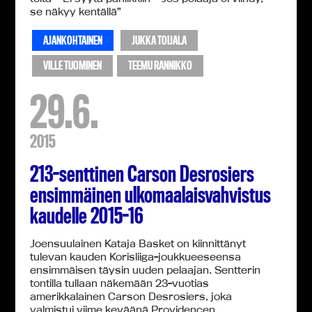
se näkyy kentällä”
AJANKOHTAINEN
JUKKA TOIJALA
VILLE TUOMINEN
TEEMU RANNIKKO
29.6.
2015
213-senttinen Carson Desrosiers
ensimmäinen ulkomaalaisvahvistus
kaudelle 2015-16
Joensuulainen Kataja Basket on kiinnittänyt
tulevan kauden Korisliiga-joukkueeseensa
ensimmäisen täysin uuden pelaajan. Sentterin
tontilla tullaan näkemään 23-vuotias
amerikkalainen Carson Desrosiers, joka
valmistui viime keväänä Providencen