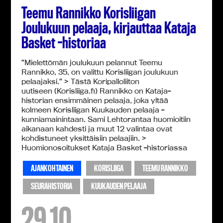
Teemu Rannikko Korisliigan
Joulukuun pelaaja, kirjauttaa Kataja
Basket -historiaa
”Mielettömän joulukuun pelannut Teemu
Rannikko, 35, on valittu Korisliigan joulukuun
pelaajaksi.” > Tästä Koripalloliiton
uutiseen (Korisliiga.fi) Rannikko on Kataja-
historian ensimmäinen pelaaja, joka yltää
kolmeen Korisliigan Kuukauden pelaaja -
kunniamainintaan. Sami Lehtorantaa huomioitiin
aikanaan kahdesti ja muut 12 valintaa ovat
kohdistuneet yksittäisiin pelaajiin. >
Huomionosoitukset Kataja Basket -historiassa
AJANKOHTAINEN
KORISLIIGA
TEEMU RANNIKKO
SEURAHISTORIA
KUUKAUDEN PELAAJA
29.10.