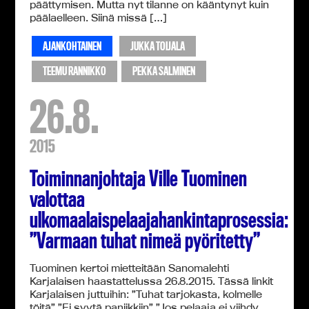
päättymisen. Mutta nyt tilanne on kääntynyt kuin
päälaelleen. Siinä missä […]
AJANKOHTAINEN
JUKKA TOIJALA
TEEMU RANNIKKO
PEKKA SALMINEN
26.8.
2015
Toiminnanjohtaja Ville Tuominen
valottaa
ulkomaalaispelaajahankintaprosessia:
”Varmaan tuhat nimeä pyöritetty”
Tuominen kertoi mietteitään Sanomalehti
Karjalaisen haastattelussa 26.8.2015. Tässä linkit
Karjalaisen juttuihin: ”Tuhat tarjokasta, kolmelle
töitä” ”Ei syytä paniikkiin” ”Jos pelaaja ei viihdy,