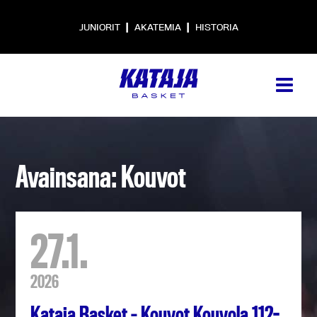
|
|
JUNIORIT
AKATEMIA
HISTORIA
Avainsana: Kouvot
27.1.
2026
Kataja Basket – Kouvot Kouvola 112-