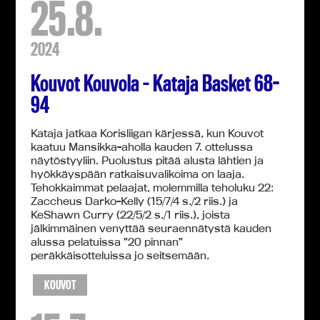
25.8.
2024
Kouvot Kouvola – Kataja Basket 68-
94
Kataja jatkaa Korisliigan kärjessä, kun Kouvot
kaatuu Mansikka-aholla kauden 7. ottelussa
näytöstyyliin. Puolustus pitää alusta lähtien ja
hyökkäyspään ratkaisuvalikoima on laaja.
Tehokkaimmat pelaajat, molemmilla teholuku 22:
Zaccheus Darko-Kelly (15/7/4 s./2 riis.) ja
KeShawn Curry (22/5/2 s./1 riis.), joista
jälkimmäinen venyttää seuraennätystä kauden
alussa pelatuissa ”20 pinnan”
peräkkäisotteluissa jo seitsemään.
KOUVOT