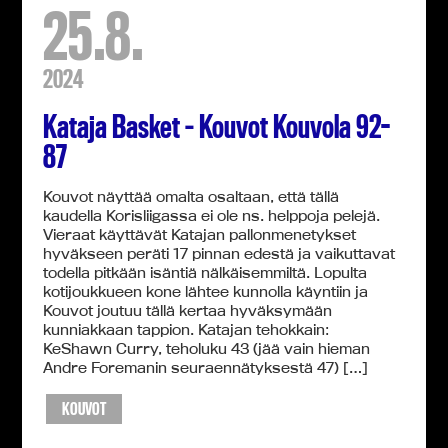
25.8.
2024
Kataja Basket – Kouvot Kouvola 92-
87
Kouvot näyttää omalta osaltaan, että tällä
kaudella Korisliigassa ei ole ns. helppoja pelejä.
Vieraat käyttävät Katajan pallonmenetykset
hyväkseen peräti 17 pinnan edestä ja vaikuttavat
todella pitkään isäntiä nälkäisemmiltä. Lopulta
kotijoukkueen kone lähtee kunnolla käyntiin ja
Kouvot joutuu tällä kertaa hyväksymään
kunniakkaan tappion. Katajan tehokkain:
KeShawn Curry, teholuku 43 (jää vain hieman
Andre Foremanin seuraennätyksestä 47) […]
KOUVOT