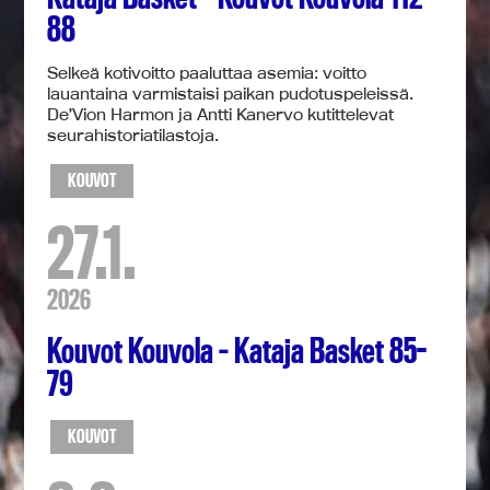
88
Selkeä kotivoitto paaluttaa asemia: voitto
lauantaina varmistaisi paikan pudotuspeleissä.
De’Vion Harmon ja Antti Kanervo kutittelevat
seurahistoriatilastoja.
KOUVOT
27.1.
2026
Kouvot Kouvola – Kataja Basket 85-
79
KOUVOT