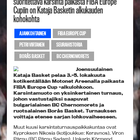
suoritettava karsinta paikasta FIBA Europe
Cupiin on Kataja Basketin alkukauden
kohokohta
AJANKOHTAINEN
FIBA EUROPE CUP
PETRI VIRTANEN
SEURAHISTORIA
BORÅS BASKET
BC CHERNOMORETS
Joensuulainen
Kataja Basket pelaa 3.-5. lokakuuta
kotikentällään Motonet Areenalla paikasta
FIBA Europe Cup -alkulohkoon.
Karsintamuoto on yksinkertainen turnaus,
johon vastustajiksi saapuvat
bulgarialainen BC Chernomorets ja
ruotsalainen Borås Basket. Turnauksen
voittaja etenee sarjan lohkovaiheeseen.
Muut kuusi karsintaturnauspaikkakuntaa ovat
Kyproksen Nikosia (kotijoukkue: Keravnos), Viron
Pärnu (BC Pärnu Sadam), Unkarin Körmend