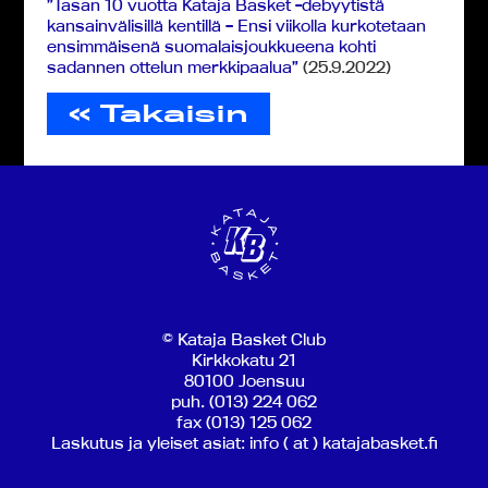
”Tasan 10 vuotta Kataja Basket -debyytistä
kansainvälisillä kentillä – Ensi viikolla kurkotetaan
ensimmäisenä suomalaisjoukkueena kohti
sadannen ottelun merkkipaalua”
(25.9.2022)
« Takaisin
© Kataja Basket Club
Kirkkokatu 21
80100 Joensuu
puh. (013) 224 062
fax (013) 125 062
Laskutus ja yleiset asiat: info ( at ) katajabasket.fi