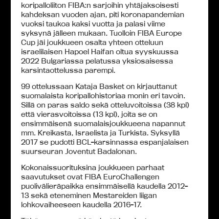
koripalloliiton FIBA:n sarjoihin yhtäjaksoisesti
kahdeksan vuoden ajan, piti koronapandemian
vuoksi taukoa kaksi vuotta ja palasi viime
syksynä jälleen mukaan. Tuolloin FIBA Europe
Cup jäi joukkueen osalta yhteen otteluun
israelilaisen Hapoel Haifan oltua syyskuussa
2022 Bulgariassa pelatussa yksiosaisessa
karsintaottelussa parempi.
99 ottelussaan Kataja Basket on kirjauttanut
suomalaista koripallohistoriaa monin eri tavoin.
Sillä on paras saldo sekä otteluvoitoissa (38 kpl)
että vierasvoitoissa (13 kpl), joita se on
ensimmäisenä suomalaisjoukkueena napannut
mm. Kreikasta, Israelista ja Turkista. Syksyllä
2017 se pudotti BCL-karsinnassa espanjalaisen
suurseuran Joventut Badalonan.
Kokonaissuorituksina joukkueen parhaat
saavutukset ovat FIBA EuroChallengen
puolivälieräpaikka ensimmäisellä kaudella 2012-
13 sekä eteneminen Mestareiden liigan
lohkovaiheeseen kaudella 2016-17.