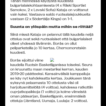
Tähän mennessä käydystä kuudesta
bulgarialaiskohtaamisesta (4 x Rilski Sportist
Samokov, 2 x Levski Sofia) Kataja on voittanut
vain kaksi. Vastaava saldo ruotsalaisjoukkueita
vastaan (2 x Södertälje Kings) on 1-1.
Suunta on ylöspäin mutta mihin se riittää?
Siinä missä Kataja on pelannut tällä kaudella neljä
ottelua ovat sekä ruotsalaiset että bulgarialaiset
olleet yhdessä tiiviimmin. Borås on ollut
peliparketeilla jo 10 kertaa, Chernomoretskin
kuudesti.
Borås sijoittui viime
kaudella Ruotsin Basketliganissa toiseksi. Seura
on kruunattu maan mestariksi kerran, kauden
2019-20 päätteeksi. Kansainvälisiä kamppailuja
se käy nyt kahdeksatta kertaa. Joukkueen tänä
syksynä pelaamasta 10 ottelusta viisi oli
harjoitusmittelöitä (4 voittoa), kahdessa ratkottiin
cup-jatkopaikkoja (1 voitto) ja kolme viimeistä
oman pääsarjan, Basketliganin, ensimmäisiä
otteluja (Jämtland, Uumaja, Luulaja: 2 voittoa).