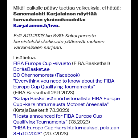
Mikäli paikalle pääsy tuottaa vaikeuksia, ei hätää:
Sanomalehti Karjalainen näyttää
turnauksen yksinoikeudella:
Karjalainen.fi/live
.
Edit 3.10.2023 klo 8:30: Kaksi parasta
karsintalohkokakkosta pääsevät mukaan
varsinaiseen sarjaan.
Lisätietoa:
FIBA Europe Cup -sivusto
(FIBA.Basketball)
BoråsBasket.se
BC Chernomorets (Facebook)
”Everything you need to know about the FIBA
Europe Cup Qualifying Tournaments”
(FIBA.Basketball 26.9.2023)
”Kataja Basket isännöi historiallista FIBA Europe
Cup -karsintaturnausta Motonet Areenalla”
(KatajaBasket.fi 7.8.2023)
”Hosts announced for FIBA Europe Cup
Qualifying Tournaments”
(7.8.2023)
”FIBA Europe Cup -karsintaturnaukset pelataan
3.-5.10.2023”
(20.7.2023)