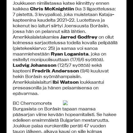
Joukkueen nimilistassa katse kiinnittyy ennen
kaikkea
Chris McKnightiin
(ka 3 liigaottelussa:
7 pistettä, 3 levypalloa), joka muistetaan Kataja-
kapteenina kaudelta 2021-22. Luotettava ja
kokenut iso laituri siirtyi Joensuusta Boråsiin,
jossa hän on pelannut siitä lähtien.
Amerikkalaistakamies
Jarred Godfrey
on ollut
kolmessa sarjaottelussa todella kovalla pelipäällä
(pistekeskiarvo: 25) ja samaa voi sanoa
maanmiehestään
Ryan Loganista
, joka on
esitellyt monipuolisuuttaan (17/6/6 syöttöä).
Ludvig Johansson
(12/5/7 syöttöä) sekä
kapteeni
Fredrik Andersson
(9/4) kuuluvat
hekin Boråsin syömähampaisiin.
Amerikkalaislaituri
Ibi Watson
loukkaantui
preseasonilla ja hänen pelaamisensa on
epävarmaa.
BC Chernomorets
Burgasista on Boråsin tapaan maansa
pääsarjan viime kevään hopeamitalisti. Se hakee
edelleen ensimmäistä Bulgarian mestaruutta.
Joukkue palaa eurokentille peräti 47 vuoden
tauon jälkeen, alkava kausi on sille kolmas