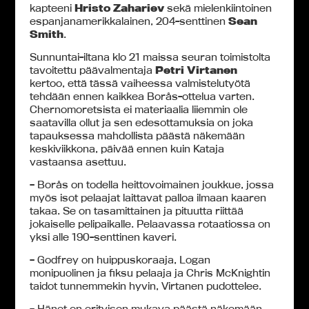
kapteeni
Hristo Zahariev
sekä mielenkiintoinen
espanjanamerikkalainen, 204-senttinen
Sean
Smith
.
Sunnuntai-iltana klo 21 maissa seuran toimistolta
tavoitettu päävalmentaja
Petri Virtanen
kertoo, että tässä vaiheessa valmistelutyötä
tehdään ennen kaikkea Borås-ottelua varten.
Chernomoretsista ei materiaalia liiemmin ole
saatavilla ollut ja sen edesottamuksia on joka
tapauksessa mahdollista päästä näkemään
keskiviikkona, päivää ennen kuin Kataja
vastaansa asettuu.
– Borås on todella heittovoimainen joukkue, jossa
myös isot pelaajat laittavat palloa ilmaan kaaren
takaa. Se on tasamittainen ja pituutta riittää
jokaiselle pelipaikalle. Pelaavassa rotaatiossa on
yksi alle 190-senttinen kaveri.
– Godfrey on huippuskoraaja, Logan
monipuolinen ja fiksu pelaaja ja Chris McKnightin
taidot tunnemmekin hyvin, Virtanen pudottelee.
– Hänet on erityisen mukava päästä näkemään,