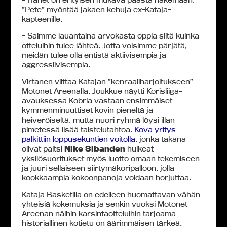
”Pete” myöntää jakaen kehuja ex-Kataja-
kapteenille.
– Saimme lauantaina arvokasta oppia siitä kuinka
otteluihin tulee lähteä. Jotta voisimme pärjätä,
meidän tulee olla entistä aktiivisempia ja
aggressiivisempia.
Virtanen viittaa Katajan ”kenraaliharjoitukseen”
Motonet Areenalla. Joukkue näytti Korisliiga-
avauksessa Kobria vastaan ensimmäiset
kymmenminuuttiset kovin pieneltä ja
heiveröiseltä, mutta nuori ryhmä löysi illan
pimetessä lisää taistelutahtoa.
Kova yritys
palkittiin loppusekuntien voitolla
, jonka takana
olivat paitsi
Nike Sibanden
huikeat
yksilösuoritukset myös luotto omaan tekemiseen
ja juuri sellaiseen siirtymäkoripalloon, jolla
kookkaampia kokoonpanoja voidaan horjuttaa.
Kataja Basketilla on edelleen huomattavan vähän
yhteisiä kokemuksia ja senkin vuoksi Motonet
Areenan näihin karsintaotteluihin tarjoama
historiallinen kotietu on äärimmäisen tärkeä.