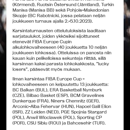
(Körmend), Ruotsin Östersund (Jämtland), Turkin
Manisa (Manisa BB) sekä Pohjois-Makedonian
Skopje (BC Rabotnicki, jossa pelataan neljän
joukkueen turnaus ajalla 2.-5.10.2023).
Karsintaturnausten ottelutuloksista laaditaan
sarjataulukot, joiden ykkösiksi sijoittuneet
etenevät FIBA Europe Cupin
alkulohkovaiheeseen (40 joukkuetta 10 neljän
joukkueen lohkossa). Otteluissa on panosta niin
kauan kuin pelikelloissa sekunteja riittää, sillä
karsinnan kaksi parasta lohkokakkosta, ”lucky
losers”, pääsevät myös mukaan.
Ilman karsintaa FIBA Europe Cup -
lohkovaiheeseen on kelpuutettu 13 joukkuetta:
BC Balkan (BUL), ERA Basketball Nymburk
(CZE), Bilbao Basket (ESP), BCM Gravelines
Dunkerque (FRA), Niners Chemnitz (GER),
Arconic-Alba Fehervar (HUN), Hapoel Galil Elion
(ISR), ZZ Leiden (NED), PGE Spojnia Stargard
(POL), Anwil Wloclawek (POL), Sporting CP
(POR), CSU Sibiu (ROU) ja Bahcesehir (TUR).