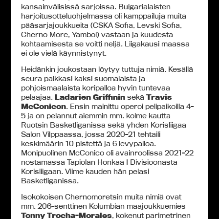
kansainvälisissä sarjoissa. Bulgarialaisten
harjoitusotteluohjelmassa oli kamppailuja muita
pääsarjajoukkueita (CSKA Sofia, Levski Sofia,
Cherno More, Yambol) vastaan ja kuudesta
kohtaamisesta se voitti neljä. Liigakausi maassa
ei ole vielä käynnistynyt.
Heidänkin joukostaan löytyy tuttuja nimiä. Kesällä
seura palkkasi kaksi suomalaista ja
pohjoismaalaista koripalloa hyvin tuntevaa
pelaajaa,
Ladarien Griffinin
sekä
Travis
McConicon
. Ensin mainittu operoi pelipaikoilla 4-
5 ja on pelannut aiemmin mm. kolme kautta
Ruotsin Basketliganissa sekä yhden Korisliigaa
Salon Vilppaassa, jossa 2020-21 tehtaili
keskimäärin 10 pistettä ja 6 levypalloa.
Monipuolinen McConico oli avainroolissa 2021-22
nostamassa Tapiolan Honkaa I Divisioonasta
Korisliigaan. Viime kauden hän pelasi
Basketliganissa.
Isokokoisen Chernomoretsin muita nimiä ovat
mm. 206-senttinen Kolumbian maajoukkuemies
Tonny Trocha-Morales
, kokenut parimetrinen