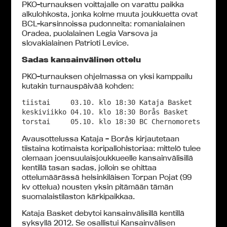
PKO-turnauksen voittajalle on varattu paikka
alkulohkosta, jonka kolme muuta joukkuetta ovat
BCL-karsinnoissa pudonneita: romanialainen
Oradea, puolalainen Legia Varsova ja
slovakialainen Patrioti Levice.
Sadas kansainvälinen ottelu
PKO-turnauksen ohjelmassa on yksi kamppailu
kutakin turnauspäivää kohden:
tiistai     03.10. klo 18:30 Kataja Basket   - Borå
keskiviikko 04.10. klo 18:30 Borås Basket    - BC C
torstai     05.10. klo 18:30 BC Chernomorets - Kat
Avausottelussa Kataja – Borås kirjautetaan
tiistaina kotimaista koripallohistoriaa: mittelö tulee
olemaan joensuulaisjoukkueelle kansainvälisillä
kentillä tasan sadas, jolloin se ohittaa
ottelumäärässä helsinkiläisen Torpan Pojat (99
kv ottelua) nousten yksin pitämään tämän
suomalaistilaston kärkipaikkaa.
Kataja Basket debytoi kansainvälisillä kentillä
syksyllä 2012. Se osallistui Kansainvälisen