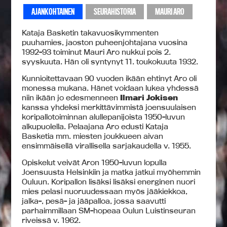
AJANKOHTAINEN
SEURAHISTORIA
MAURI ARO
Kataja Basketin takavuosikymmenten
puuhamies, jaoston puheenjohtajana vuosina
1992-93 toiminut Mauri Aro nukkui pois 2.
syyskuuta. Hän oli syntynyt 11. toukokuuta 1932.
Kunnioitettavaan 90 vuoden ikään ehtinyt Aro oli
monessa mukana. Hänet voidaan lukea yhdessä
niin ikään jo edesmenneen
Ilmari Jokisen
kanssa yhdeksi merkittävimmistä joensuulaisen
koripallotoiminnan alullepanijoista 1950-luvun
alkupuolella. Pelaajana Aro edusti Kataja
Basketia mm. miesten joukkueen aivan
ensimmäisellä virallisella sarjakaudella v. 1955.
Opiskelut veivät Aron 1950-luvun lopulla
Joensuusta Helsinkiin ja matka jatkui myöhemmin
Ouluun. Koripallon lisäksi lisäksi energinen nuori
mies pelasi nuoruudessaan myös jääkiekkoa,
jalka-, pesä- ja jääpalloa, jossa saavutti
parhaimmillaan SM-hopeaa Oulun Luistinseuran
riveissä v. 1962.