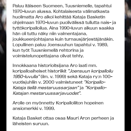
Paluu itäiseen Suomeen, Tuusniemelle, tapahtui
1970-luvun alussa. Kohtalaisesta välimatkasta
huolimatta Aro alkoi kehittää Kataja Basketin
ohjelmaan 1970-luvun puolivälissä tullutta nais- ja
tyttökoripalloilua. Aina 1990-luvun alkuun saakka
hän oli tuttu näky niin valmentajana,
joukkueenjohtajana kuin turnausjärjestäjänäkin.
Lopullinen paluu Joensuuhun tapahtui v. 1989,
kun työt Tuusniemellä rehtorina ja
voimistelunopettajana olivat tehty.
Innokkaana historioitsijana Aro laati mm.
koripalloaiheiset historiikit
”Joensuun koripalloilu
1950-luvulla”
(ilm. v. 1999) sekä Kataja ry:n 100-
vuotisjuhliin v. 2000 valmistuneet
”Koripallo-
Kataja tiellä mestaruussarjaan”
ja
”Koripallo-
Katajan mestaruussarjavuodet”
.
Arolle on myönnetty Koripalloliiton hopeinen
ansiomerkki v. 1999.
Kataja Basket ottaa osaa Mauri Aron perheen ja
läheisten suruun.