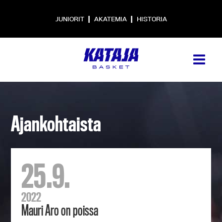
|
|
JUNIORIT
AKATEMIA
HISTORIA
Ajankohtaista
25.9.
2022
Mauri Aro on poissa