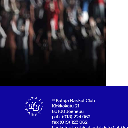
© Kataja Basket Club
Kirkkokatu 21
80100 Joensuu
puh. (013) 224 062
fax (013) 125 062
Laskutus ja yleiset asiat: info ( at ) k