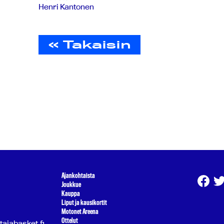
Henri Kantonen
« Takaisin
Ajankohtaista
Joukkue
Kauppa
Liput ja kausikortit
Motonet Areena
Ottelut
atajabasket.fi