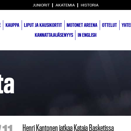
|
|
JUNIORIT
AKATEMIA
HISTORIA
E
KAUPPA
LIPUT JA KAUSIKORTIT
MOTONET AREENA
OTTELUT
YHTE
KANNATTAJAJÄSENYYS
IN ENGLISH
ta
Henri Kantonen jatkaa Kataja Basketissa