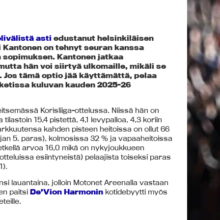
ivälistä asti
edustanut helsinkiläisen
i Kantonen on tehnyt seuran kanssa
 sopimuksen. Kantonen jatkaa
utta hän voi siirtyä ulkomaille, mikäli se
 Jos tämä optio jää käyttämättä, pelaa
ketissa kuluvan kauden 2025-26
tsemässä Korisliiga-ottelussa. Niissä hän on
ilastoin 15,4 pistettä, 4,1 levypalloa, 4,3 koriin
 Tarkkuutensa kahden pisteen heitoissa on ollut 66
arjan 5. paras), kolmosissa 32 % ja vapaaheitoissa
etkellä arvoa 16,0 mikä on nykyjoukkueen
teluissa esiintyneistä) pelaajista toiseksi paras
1).
si lauantaina, jolloin Motonet Areenalla vastaan
en paitsi
De’Vion Harmonin
kotidebyytti myös
teille.