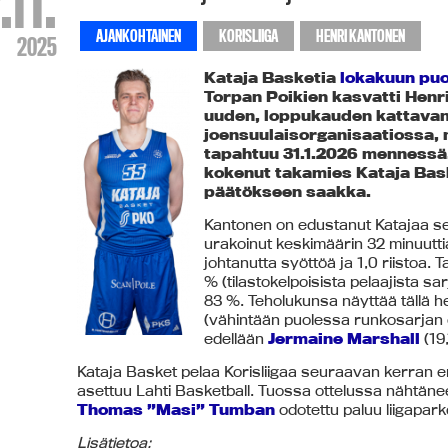
.11.
AJANKOHTAINEN
KORISLIIGA
HENRI KANTONEN
2025
Kataja Basketia
lokakuun puol
Torpan Poikien kasvatti Henr
uuden, loppukauden kattavan
joensuulaisorganisaatiossa, m
tapahtuu 31.1.2026 mennessä.
kokenut takamies Kataja Bas
päätökseen saakka.
Kantonen on edustanut Katajaa sei
urakoinut keskimäärin 32 minuuttia t
johtanutta syöttöä ja 1,0 riistoa.
% (tilastokelpoisista pelaajista s
83 %. Teholukunsa näyttää tällä h
(vähintään puolessa runkosarjan ot
edellään
Jermaine Marshall
(19,
Kataja Basket pelaa Korisliigaa seuraavan kerran en
asettuu Lahti Basketball. Tuossa ottelussa nähtäne
Thomas ”Masi” Tumban
odotettu paluu liigaparke
Lisätietoa: