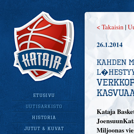
< Takaisin
|
Uu
26.1.2014
Kahden m
l�hesty
Verkkop
kasvua
Etusivu
uutisarkisto
Kataja Baske
historia
JoensuunKata
Miljoonas vie
jutut & kuvat