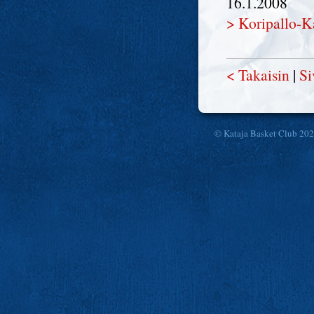
16.1.2008
> Koripallo-K
< Takaisin
|
Si
© Kataja Basket Club 20