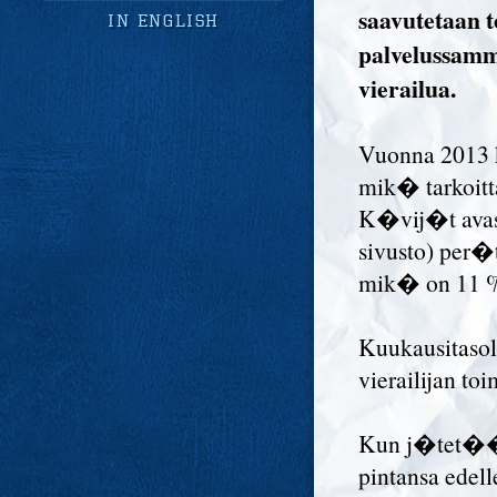
saavutetaan
in english
palvelussamm
vierailua.
Vuonna 2013 
mik� tarkoitt
K�vij�t avas
sivusto) per�
mik� on 11 %
Kuukausitasol
vierailijan toi
Kun j�tet��n 
pintansa edel