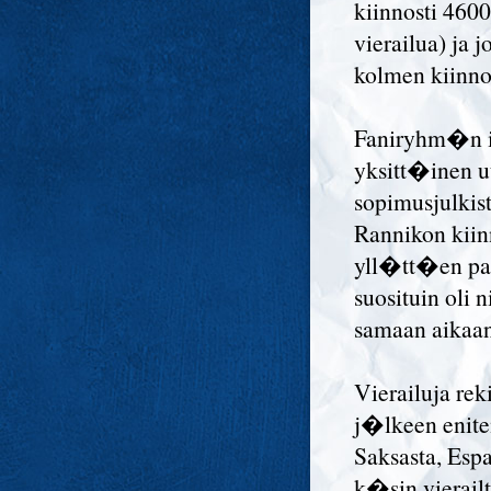
kiinnosti 460
vierailua) ja
kolmen kiinno
Faniryhm�n inf
yksitt�inen u
sopimusjulkis
Rannikon kiin
yll�tt�en pa
suosituin oli 
samaan aikaan
Vierailuja re
j�lkeen enite
Saksasta, Espa
k�sin vierail