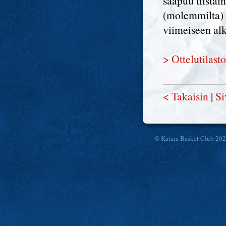
saapuu tiistai
(molemmilta)
viimeiseen al
> Ottelutilas
< Takaisin
|
Si
© Kataja Basket Club 20