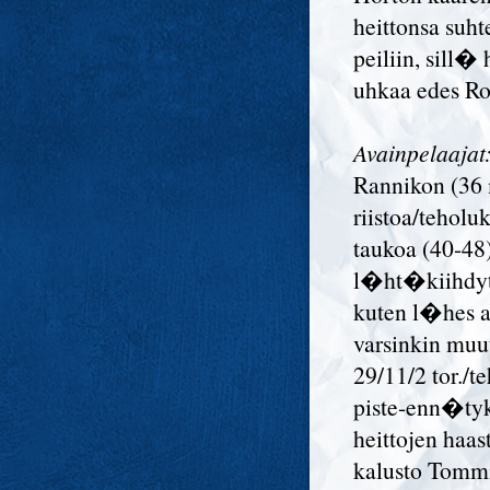
heittonsa suh
peiliin, sill�
uhkaa edes Ro
Avainpelaajat
Rannikon (36
riistoa/teholu
taukoa (40-4
l�ht�kiihdyt
kuten l�hes a
varsinkin muut
29/11/2 tor./t
piste-enn�tyks
heittojen haa
kalusto Tommi