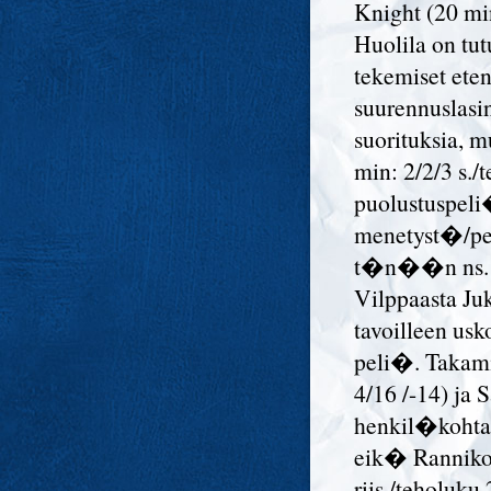
Knight (20 mi
Huolila on tu
tekemiset eten
suurennuslas
suorituksia, 
min: 2/2/3 s.
puolustuspeli
menetyst�/peli
t�n��n ns. t
Vilppaasta Juk
tavoilleen us
peli�. Takami
4/16 /-14) ja 
henkil�kohta
eik� Rannikon
riis./teholuku 