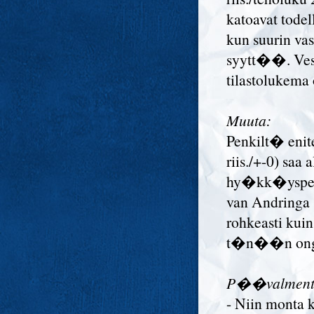
katoavat todel
kun suurin vas
syytt��. Vesa
tilastoluke
Muuta:
Penkilt� enite
riis./+-0) saa
hy�kk�yspel
van Andringa 
rohkeasti kuin
t�n��n ongel
P��valmentaj
- Niin monta 