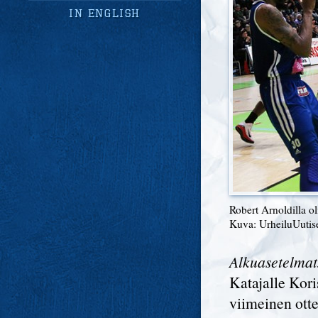
in english
Robert Arnoldilla ol
Kuva: UrheiluUutis
Alkuasetelmat
Katajalle Kor
viimeinen ott