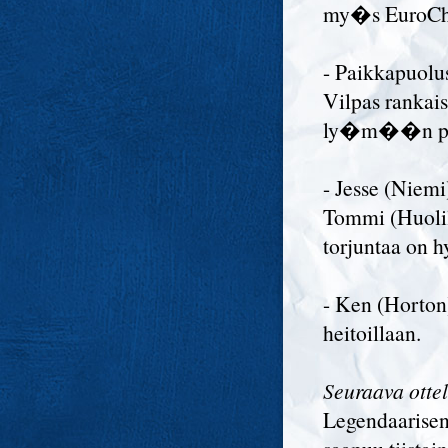
my�s EuroCh
- Paikkapuolu
Vilpas rankai
ly�m��n p
- Jesse (Niem
Tommi (Huolila
torjuntaa o
- Ken (Horton
heitoillaan.
Seuraava otte
Legendaarisen