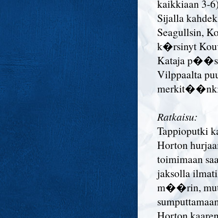
kaikkiaan 3-6)
Sijalla kahdek
Seagullsin, Ko
k�rsinyt Kouv
Kataja p��se
Vilppaalta pu
merkit��nki
Ratkaisu:
Tappioputki 
Horton hurjaa
toimimaan saat
jaksolla ilmat
m��rin, mut
sumputtamaan 
Horton kaare