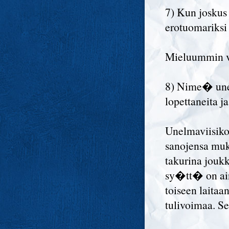
7) Kun joskus
erotuomariksi
Mieluummin v
8) Nime� unel
lopettaneita j
Unelmaviisiko
sanojensa mu
takurina jou
sy�tt� on aina
toiseen laita
tulivoimaa. S