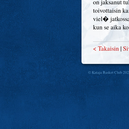
on jaksanut t
toivottaisin 
viel� jatkossa
kun se aika koi
< Takaisin
|
Si
© Kataja Basket Club 20