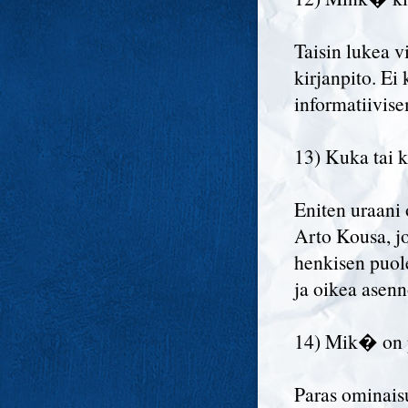
Taisin lukea 
kirjanpito. Ei
informatiivis
13) Kuka tai k
Eniten uraani
Arto Kousa, j
henkisen puol
ja oikea asenn
14) Mik� on p
Paras ominai