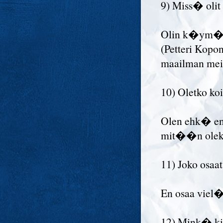
9) Miss� olit
Olin k�ym�ss
(Petteri Kop
maailman mein
10) Oletko koi
Olen ehk� en
mit��n olek
11) Joko osaa
En osaa viel�
12) Mink� kir