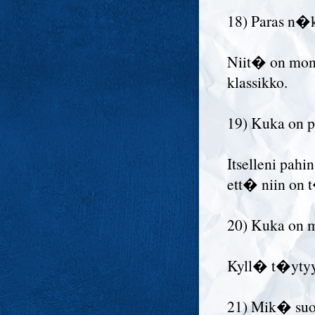
18) Paras n�
Niit� on moni
klassikko.
19) Kuka on pa
Itselleni pahi
ett� niin on 
20) Kuka on m
Kyll� t�ytyy 
21) Mik� suos