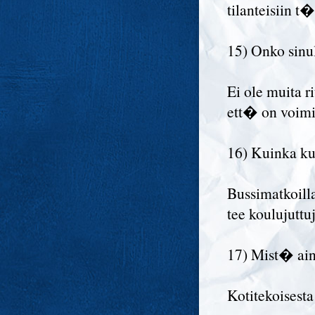
tilanteisiin t
15) Onko sinul
Ei ole muita r
ett� on voimia
16) Kuinka kul
Bussimatkoill
tee koulujuttu
17) Mist� ain
Kotitekoisesta