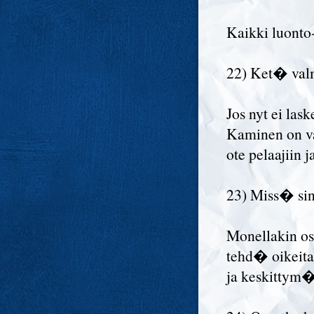
Kaikki luonto-
22) Ket� valm
Jos nyt ei las
Kaminen on va
ote pelaajiin
23) Miss� sinu
Monellakin os
tehd� oikeita 
ja keskittym�