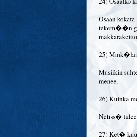
24) Osaatko k
Osaan kokata 
tekem��n graa
makkarakeitto
25) Mink�lais
Musiikin suhte
menee.
26) Kuinka m
Netiss� tulee
27) Ket� kuu