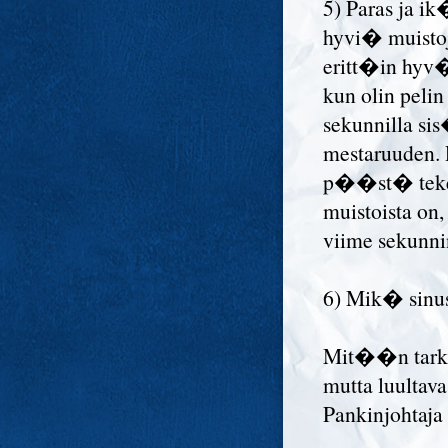
5) Paras ja ik
hyvi� muistoj
eritt�in hyv�
kun olin peli
sekunnilla si
mestaruuden. Pe
p��st� teke
muistoista on
viime sekunni
6) Mik� sinus
Mit��n tarkka
mutta luultava
Pankinjohtaja