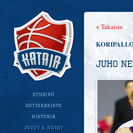
< Takaisin
KORIPALLO
Juho Ne
Etusivu
uutisarkisto
historia
jutut & kuvat