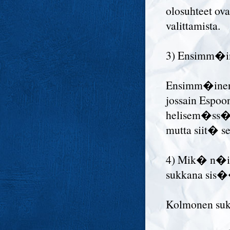
olosuhteet o
valittamista.
3) Ensimm�ine
Ensimm�inen m
jossain Espoon
helisem�ss� k
mutta siit� se
4) Mik� n�is
sukkana sis��
Kolmonen suk