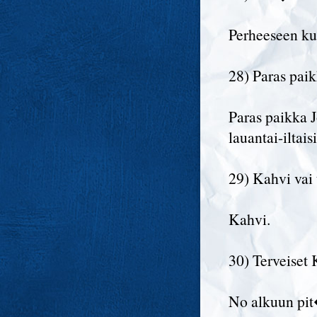
Perheeseen ku
28) Paras pai
Paras paikka J
lauantai-iltais
29) Kahvi vai 
Kahvi.
30) Terveiset 
No alkuun pit