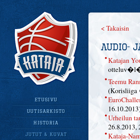
< Takaisin
Audio- j
Katajan Yo
otteluv�l
Teemu Ranni
(Korisliiga
EuroChallen
Etusivu
16.10.2013
uutisarkisto
Urheilun ta
historia
26.8.2013, 
jutut & kuvat
Kataja-Nam