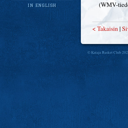
(WMV-tied
in english
< Takaisin
|
Si
© Kataja Basket Club 20