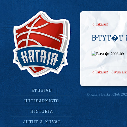
< Takaisin
B-tyt�t 
< Takaisin
|
Sivun al
Etusivu
© Kataja Basket Club 20
uutisarkisto
historia
jutut & kuvat