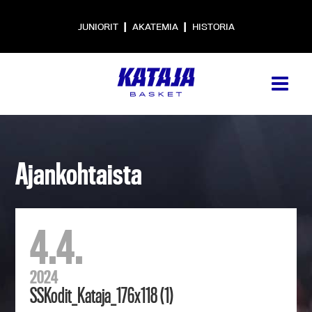
|
|
JUNIORIT
AKATEMIA
HISTORIA
Ajankohtaista
4.4.
2024
SSKodit_Kataja_176x118 (1)