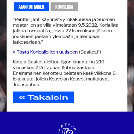
AJANKOHTAINEN
KORISLIIGA
”Pantterijahti käynnistyy lokakuussa ja Suomen
mestari on selvillä viimeistään 9.5.2022. Korisliiga
jatkaa formaatilla, jossa 22 kierroksen jälkeen
joukkueet jaetaan ylempään ja alempaan
jatkosarjaan.”
> Tästä Koripalloliiton uutiseen
(Basket.fi)
Kataja Basket aloittaa liigan lauantaina 2.10.
vieraskentällä Lapuan Kobria vastaan.
Ensimmäinen kotiottelu pelataan keskiviikkona 6.
lokakuuta, jolloin Kouvolan Kouvot matkaavat
Joensuuhun.
« Takaisin